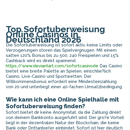
Top Sofortuberweisung
Online Casinos in
Deutschland 2026
Die Sofortuberweisung ist sofort aktiv, keine Limits oder
Verzogerungen storen das Spielvergnugen. Mit einem
satten 120% Bonus bis zu 500, 240 Freispielen und 15%
Cashback wird es direkt spannend.
https://www.deviantart.com/sofortcasinode
Das Casino
bietet eine breite Palette an Spielen, einschlie?lich
Casino, Live-Casino und Sportwetten. Der
Willkommensbonus erfordert eine Mindesteinzahlung
von 20 und unterliegt einer 40-fachen Umsatzbedingung.
Wie kann ich eine Online Spielhalle mit
Sofortuberweisung finden?
Sofort bietet dir keine Anonymitat, da die Zahlung direkt
von deinem Bankkonto ausgefuhrt wird. Der gro?e Vorteil
liegt in der dezentralen Natur der Blockchain, die keine
Bank oder Drittanbieter einbindet. Sofort ist hier deutlich