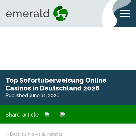
Top Sofortuberweisung Online
Casinos in Deutschland 2026
Published June 11, 2026
Share article
< Back to News & Insights