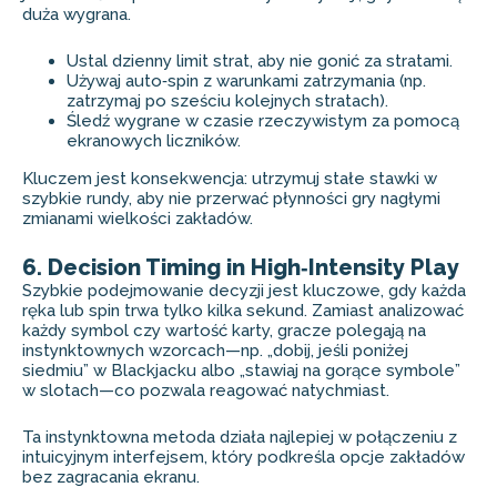
duża wygrana.
Ustal dzienny limit strat, aby nie gonić za stratami.
Używaj auto‑spin z warunkami zatrzymania (np.
zatrzymaj po sześciu kolejnych stratach).
Śledź wygrane w czasie rzeczywistym za pomocą
ekranowych liczników.
Kluczem jest konsekwencja: utrzymuj stałe stawki w
szybkie rundy, aby nie przerwać płynności gry nagłymi
zmianami wielkości zakładów.
6. Decision Timing in High‑Intensity Play
Szybkie podejmowanie decyzji jest kluczowe, gdy każda
ręka lub spin trwa tylko kilka sekund. Zamiast analizować
każdy symbol czy wartość karty, gracze polegają na
instynktownych wzorcach—np. „dobij, jeśli poniżej
siedmiu” w Blackjacku albo „stawiaj na gorące symbole”
w slotach—co pozwala reagować natychmiast.
Ta instynktowna metoda działa najlepiej w połączeniu z
intuicyjnym interfejsem, który podkreśla opcje zakładów
bez zagracania ekranu.