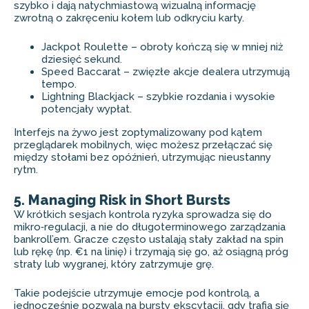
szybko i dają natychmiastową wizualną informację
zwrotną o zakręceniu kołem lub odkryciu karty.
Jackpot Roulette – obroty kończą się w mniej niż
dziesięć sekund.
Speed Baccarat – zwięzłe akcje dealera utrzymują
tempo.
Lightning Blackjack – szybkie rozdania i wysokie
potencjały wypłat.
Interfejs na żywo jest zoptymalizowany pod kątem
przeglądarek mobilnych, więc możesz przełączać się
między stołami bez opóźnień, utrzymując nieustanny
rytm.
5. Managing Risk in Short Bursts
W krótkich sesjach kontrola ryzyka sprowadza się do
mikro‑regulacji, a nie do długoterminowego zarządzania
bankroll’em. Gracze często ustalają stały zakład na spin
lub rękę (np. €1 na linię) i trzymają się go, aż osiągną próg
straty lub wygranej, który zatrzymuje grę.
Takie podejście utrzymuje emocje pod kontrolą, a
jednocześnie pozwala na bursty ekscytacji, gdy trafia się