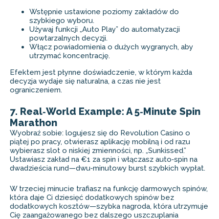
Wstępnie ustawione poziomy zakładów do
szybkiego wyboru.
Używaj funkcji „Auto Play” do automatyzacji
powtarzalnych decyzji.
Włącz powiadomienia o dużych wygranych, aby
utrzymać koncentrację.
Efektem jest płynne doświadczenie, w którym każda
decyzja wydaje się naturalna, a czas nie jest
ograniczeniem.
7. Real‑World Example: A 5‑Minute Spin
Marathon
Wyobraź sobie: logujesz się do Revolution Casino o
piątej po pracy, otwierasz aplikację mobilną i od razu
wybierasz slot o niskiej zmienności, np. „Sunkissed.”
Ustawiasz zakład na €1 za spin i włączasz auto‑spin na
dwadzieścia rund—dwu‑minutowy burst szybkich wypłat.
W trzeciej minucie trafiasz na funkcję darmowych spinów,
która daje Ci dziesięć dodatkowych spinów bez
dodatkowych kosztów—szybka nagroda, która utrzymuje
Cię zaangażowanego bez dalszego uszczuplania