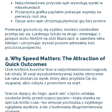
Natychmiastowe przyciski spin wywołują wyniki w
milisekundach.
Przejrzysta grafika paytable pokazuje wypłaty na
pierwszy rzut oka.
Opcje auto‑spin utrzymują płynność gry bez przerw.
Ponieważ gra kończy się szybko, możesz swobodnie
przełączać się z jednego tytułu na drugi—zmieniając z
jackpot slotu NetEnt na stół BlackJack w zaledwie kilka
kliknięć—utrzymując wysoki poziom adrenaliny bez
poczucia pośpiechu.
2. Why Speed Matters: The Attraction of
Quick Outcomes
Urok krótkich burstów tkwi w natychmiastowości nagrody
lub straty. W sesji wysokointensywnej, każde obrócenie
lub ręka dostarcza wynik, który albo przybliża Cię do
wygranej, albo odsyła z powrotem na start.
Gracze dążący do tego „quick win” często ustalają
osobiste limity przed rozpoczęciem—stała stawka na
spin lub krótki czas—bo emocje pochodzą z szybkiego
oglądania wyników, a nie z budowania długoterminowej
strategii.