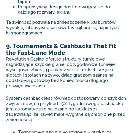
tapem.
Responsywny design dostosowujący się do
każdego rozmiaru ekranu.
Ta zwinność pozwala na zmieszczenie kilku burstów
wysokiej intensywności nawet w najbardziej napiętych
harmonogramach.
9. Tournaments & Cashbacks That Fit
the Fast‑Lane Mode
Revolution Casino oferuje struktury turniejowe
nagradzające szybkie granie: cotygodniowe turnieje
wyścigowe zbierają punkty z wielu krótkich sesji na
slotach i stołach na żywo, dając graczom szansę na
dodatkową gotówkę bez konieczności długiego
poświęcania czasu.
System cashback jest również dostosowany do szybkich
zwycięzców; na przykład 15% tygodniowego cashbacku
jest automatycznie naliczane po każdej sesji,
zapewniając, że nawet małe wygrane są chronione przed
zmiennością.
Tygodniowe turnieje wyścigowe – punkty za