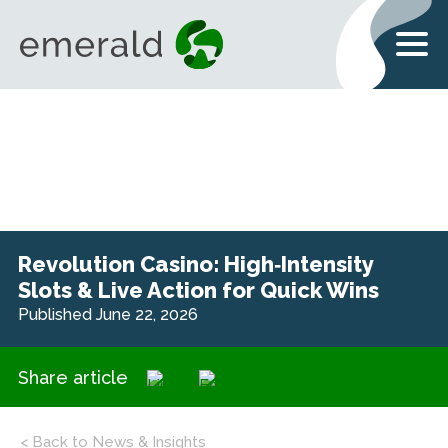
Revolution Casino: High‑Intensity
Slots & Live Action for Quick Wins
Published June 22, 2026
Share article
< Back to News & Insights