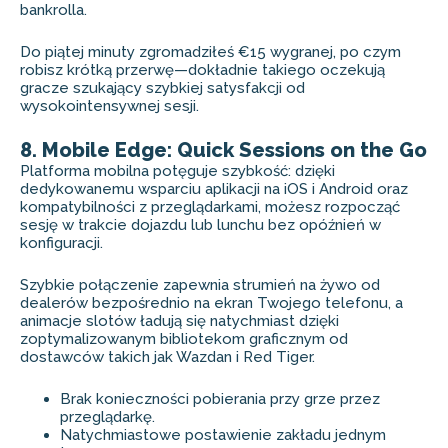
bankrolla.
Do piątej minuty zgromadziłeś €15 wygranej, po czym
robisz krótką przerwę—dokładnie takiego oczekują
gracze szukający szybkiej satysfakcji od
wysokointensywnej sesji.
8. Mobile Edge: Quick Sessions on the Go
Platforma mobilna potęguje szybkość: dzięki
dedykowanemu wsparciu aplikacji na iOS i Android oraz
kompatybilności z przeglądarkami, możesz rozpocząć
sesję w trakcie dojazdu lub lunchu bez opóźnień w
konfiguracji.
Szybkie połączenie zapewnia strumień na żywo od
dealerów bezpośrednio na ekran Twojego telefonu, a
animacje slotów ładują się natychmiast dzięki
zoptymalizowanym bibliotekom graficznym od
dostawców takich jak Wazdan i Red Tiger.
Brak konieczności pobierania przy grze przez
przeglądarkę.
Natychmiastowe postawienie zakładu jednym