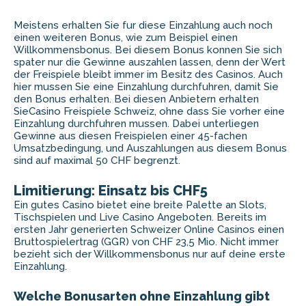
Meistens erhalten Sie fur diese Einzahlung auch noch
einen weiteren Bonus, wie zum Beispiel einen
Willkommensbonus. Bei diesem Bonus konnen Sie sich
spater nur die Gewinne auszahlen lassen, denn der Wert
der Freispiele bleibt immer im Besitz des Casinos. Auch
hier mussen Sie eine Einzahlung durchfuhren, damit Sie
den Bonus erhalten. Bei diesen Anbietern erhalten
SieCasino Freispiele Schweiz, ohne dass Sie vorher eine
Einzahlung durchfuhren mussen. Dabei unterliegen
Gewinne aus diesen Freispielen einer 45-fachen
Umsatzbedingung, und Auszahlungen aus diesem Bonus
sind auf maximal 50 CHF begrenzt.
Limitierung: Einsatz bis CHF5
Ein gutes Casino bietet eine breite Palette an Slots,
Tischspielen und Live Casino Angeboten. Bereits im
ersten Jahr generierten Schweizer Online Casinos einen
Bruttospielertrag (GGR) von CHF 23,5 Mio. Nicht immer
bezieht sich der Willkommensbonus nur auf deine erste
Einzahlung.
Welche Bonusarten ohne Einzahlung gibt