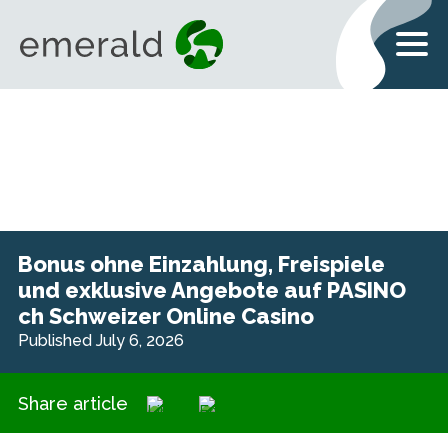
Bonus ohne Einzahlung, Freispiele
und exklusive Angebote auf PASINO
ch Schweizer Online Casino
Published July 6, 2026
Share article