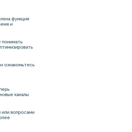
лена функция
ремя и
е понимать
оптимизировать
и ознакомьтесь
еперь
новые каналы
и или вопросами
более