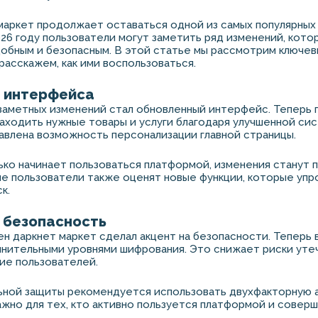
маркет продолжает оставаться одной из самых популярных
026 году пользователи могут заметить ряд изменений, кот
обным и безопасным. В этой статье мы рассмотрим ключе
расскажем, как ими воспользоваться.
 интерфейса
заметных изменений стал обновленный интерфейс. Теперь 
аходить нужные товары и услуги благодаря улучшенной си
авлена возможность персонализации главной страницы.
лько начинает пользоваться платформой, изменения станут 
е пользователи также оценят новые функции, которые уп
к.
 безопасность
кен даркнет маркет сделал акцент на безопасности. Теперь 
ительными уровнями шифрования. Это снижает риски утеч
ие пользователей.
ьной защиты рекомендуется использовать двухфакторную 
жно для тех, кто активно пользуется платформой и совер