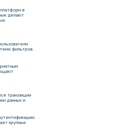
 платформ в
орые делают
вые
пользователи
стеме фильтров.
приятным
рощают
все транзакции
ки данных и
аутентификацию.
шает крупные