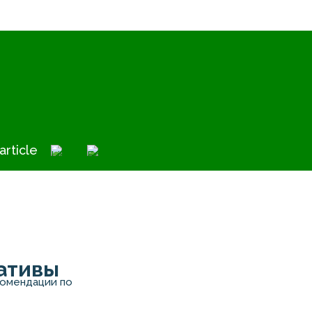
article
нативы
комендации по