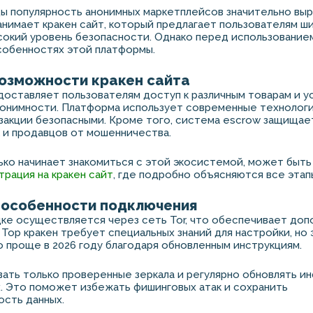
ы популярность анонимных маркетплейсов значительно выр
нимает кракен сайт, который предлагает пользователям ш
сокий уровень безопасности. Однако перед использование
собенностях этой платформы.
озможности кракен сайта
доставляет пользователям доступ к различным товарам и ус
онимности. Платформа использует современные технологи
закции безопасными. Кроме того, система escrow защищает
к и продавцов от мошенничества.
лько начинает знакомиться с этой экосистемой, может быть
трация на кракен сайт
, где подробно объясняются все этап
: особенности подключения
ке осуществляется через сеть Tor, что обеспечивает до
 Тор кракен требует специальных знаний для настройки, но
о проще в 2026 году благодаря обновленным инструкциям.
ать только проверенные зеркала и регулярно обновлять и
. Это поможет избежать фишинговых атак и сохранить
сть данных.