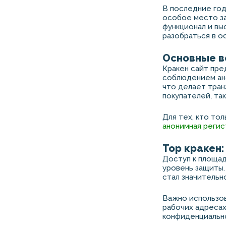
В последние год
особое место за
функционал и вы
разобраться в о
Основные в
Кракен сайт пре
соблюдением ан
что делает тран
покупателей, та
Для тех, кто то
анонимная регис
Тор кракен
Доступ к площад
уровень защиты.
стал значительн
Важно использов
рабочих адресах
конфиденциально