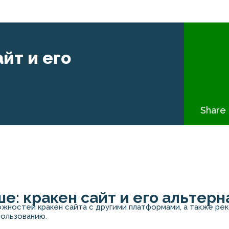
йт и его
Share 
ше: кракен сайт и его альтер
жностей кракен сайта с другими платформами, а также ре
ользованию.