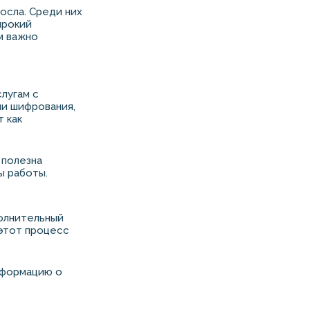
осла. Среди них
ирокий
м важно
лугам с
и шифрования,
 как
 полезна
ы работы.
полнительный
 этот процесс
нформацию о