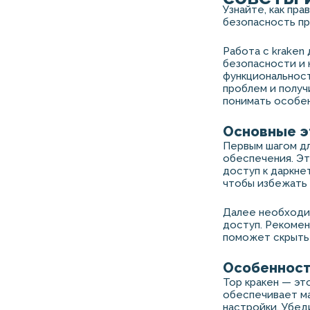
Узнайте, как пр
безопасность пр
Работа с kraken
безопасности и 
функциональност
проблем и получ
понимать особе
Основные э
Первым шагом дл
обеспечения. Эт
доступ к даркне
чтобы избежать 
Далее необходи
доступ. Рекомен
поможет скрыть 
Особенност
Тор кракен — эт
обеспечивает ма
настройки. Убед