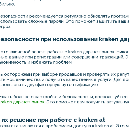
бильно.
безопасности рекомендуется регулярно обновлять програ
спользовать сложные пароли. Это поможет защитить ваш а
угроз.
безопасности при использовании kraken да
это ключевой аспект работы с kraken даркнет рынок. Никог
ные данные при регистрации или совершении транзакций. 
анонимность и избежать проблем.
ь осторожным при выборе продавцов и проверять их репу
ь мошенничества и получить качественные услуги. Для д
спользовать двухфакторную аутентификацию.
узнать больше о настройке и безопасности, воспользуйтес
raken даркнет рынок
. Это поможет вам получить актуальн
их решение при работе с kraken at
тели сталкиваются с проблемами доступа к kraken at. Это 