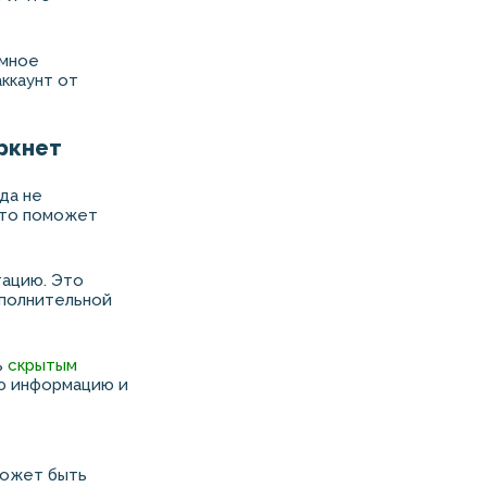
ммное
ккаунт от
ркнет
да не
Это поможет
тацию. Это
ополнительной
ь
скрытым
ую информацию и
может быть