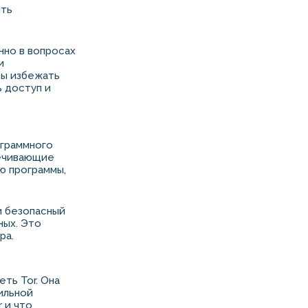
ить
нно в вопросах
и
бы избежать
ь доступ и
ограммного
печивающие
ю программы,
и безопасный
ных. Это
ра.
ть Tor. Она
ильной
 и что