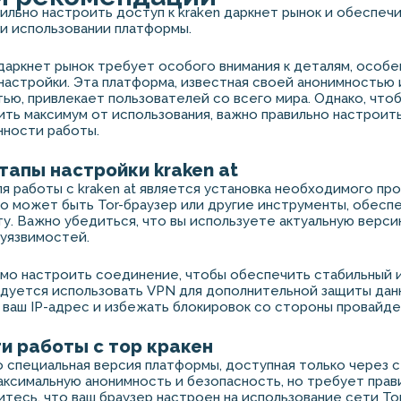
авильно настроить доступ к kraken даркнет рынок и обеспеч
и использовании платформы.
 даркнет рынок требует особого внимания к деталям, особе
настройки. Эта платформа, известная своей анонимностью 
ью, привлекает пользователей со всего мира. Однако, что
ить максимум от использования, важно правильно настроит
нности работы.
тапы настройки kraken at
я работы с kraken at является установка необходимого пр
о может быть Tor-браузер или другие инструменты, обес
ту. Важно убедиться, что вы используете актуальную верси
уязвимостей.
мо настроить соединение, чтобы обеспечить стабильный 
дуется использовать VPN для дополнительной защиты дан
ваш IP-адрес и избежать блокировок со стороны провайде
и работы с тор кракен
о специальная версия платформы, доступная только через се
ксимальную анонимность и безопасность, но требует прав
итесь, что ваш браузер настроен на использование сети Tor