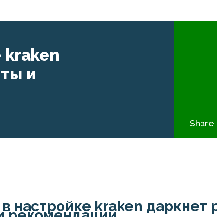
 kraken
еты и
Share 
в настройке kraken даркнет 
и рекомендации