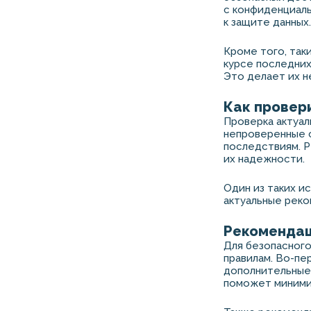
с конфиденциал
к защите данных.
Кроме того, так
курсе последни
Это делает их н
Как провери
Проверка актуал
непроверенные с
последствиям. Р
их надежности.
Один из таких и
актуальные реко
Рекомендац
Для безопасного
правилам. Во-пе
дополнительные 
поможет минимиз