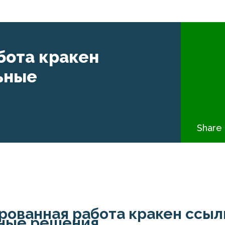
бота кракен
льные
Share 
рованная работа кракен ссылк
ные решения