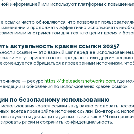
ьной информацией или используют платформы с повышенны
ие ссылки часто обновляются, что позволяет пользователям
х изменений и продолжать эффективно использовать необх
езаменимым инструментом для тех, кто ценит время и безо
ть актуальность кракен ссылки 2025?
ьности ссылки — это важный шаг перед ее использованием
сылки могут привести к потере данных или другим неприя
екомендуется обращаться к проверенным источникам, что
сточников — ресурс
https://theleadersnetworks.com
, где м
мендации и обновления по использованию кракен ссылок.
ии по безопасному использованию
 использования кракен ссылки 2025 важно следовать неск
рвых, всегда проверяйте источник ссылки. Во-вторых, испо
инструменты для защиты данных, такие как VPN или прокс
ировать риски и сохранить конфиденциальность.