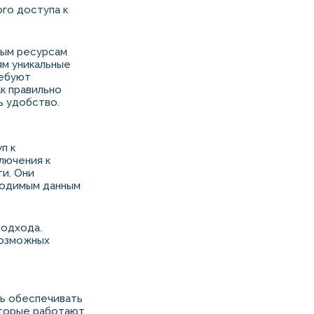
ого доступа к
ным ресурсам
ям уникальные
ребуют
к правильно
ь удобство.
п к
лючения к
и. Они
ходимым данным
подхода.
возможных
ть обеспечивать
оторые работают