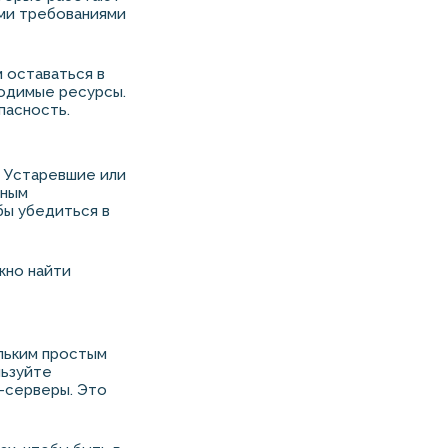
ми требованиями
 оставаться в
одимые ресурсы.
пасность.
. Устаревшие или
тным
бы убедиться в
ожно найти
ольким простым
льзуйте
и-серверы. Это