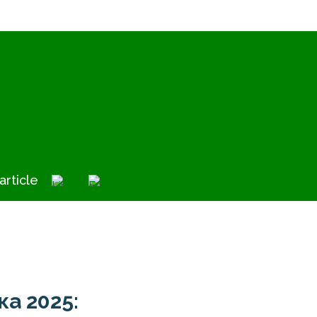
article
а 2025: