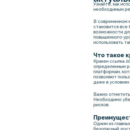
Узнайте, как ис
необходимым ре
В современном 
становится все 
возможности дл
повышенного уро
использовать та
Что такое к
Кракен ссылка 2
определенным ре
платформам, кот
позволяют польз
даже в условиях
Важно отметить,
Необходимо убед
рисков.
Преимущест
Одним из главны
безопасный дост