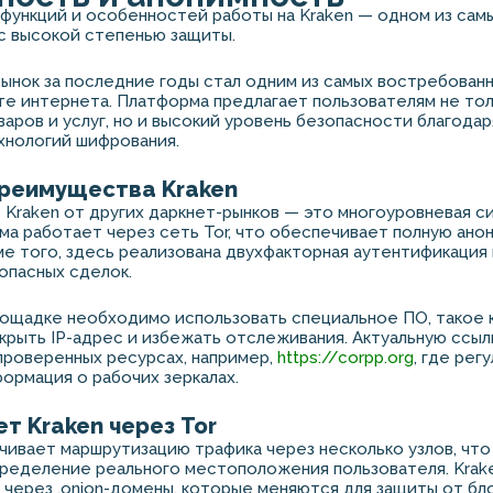
функций и особенностей работы на Kraken — одном из сам
с высокой степенью защиты.
рынок за последние годы стал одним из самых востребован
е интернета. Платформа предлагает пользователям не то
аров и услуг, но и высокий уровень безопасности благода
хнологий шифрования.
реимущества Kraken
 Kraken от других даркнет-рынков — это многоуровневая 
ма работает через сеть Tor, что обеспечивает полную ано
ме того, здесь реализована двухфакторная аутентификация 
опасных сделок.
лощадке необходимо использовать специальное ПО, такое ка
крыть IP-адрес и избежать отслеживания. Актуальную ссылк
проверенных ресурсах, например,
https://corpp.org
, где рег
ормация о рабочих зеркалах.
т Kraken через Tor
чивает маршрутизацию трафика через несколько узлов, что
еделение реального местоположения пользователя. Krake
 через .onion-домены, которые меняются для защиты от бл