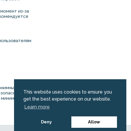
 момент из-за
екомендуется
пользователям
онимных
This website uses cookies to ensure you
езопасности и
о минимизировать
get the best experience on our website.
Learn more
Deny
Allow