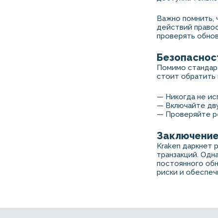
Важно помнить, 
действий правоо
проверять обнов
Безопасност
Помимо стандарт
стоит обратить 
— Никогда не ис
— Включайте дв
— Проверяйте р
Заключени
Kraken даркнет 
транзакций. Одн
постоянного обн
риски и обеспеч