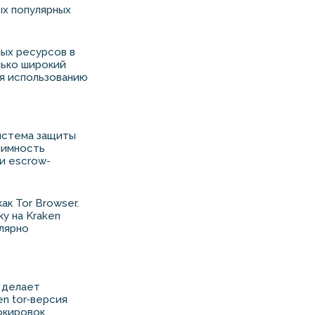
ых популярных
ных ресурсов в
лько широкий
ря использованию
система защиты
нимность
и escrow-
к Tor Browser.
у на Kraken
улярно
 делает
n tor-версия
окировок.