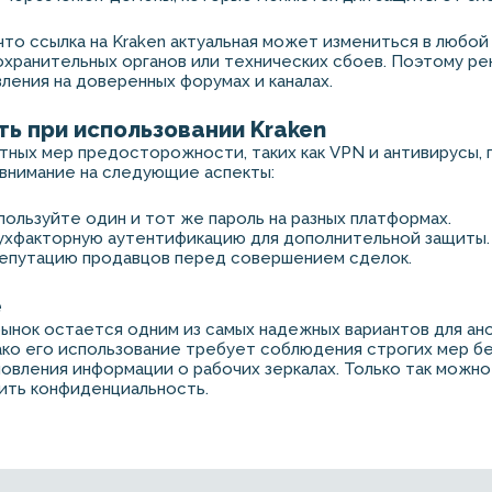
что ссылка на Kraken актуальная может измениться в любой
хранительных органов или технических сбоев. Поэтому р
ления на доверенных форумах и каналах.
ь при использовании Kraken
ных мер предосторожности, таких как VPN и антивирусы, 
внимание на следующие аспекты:
пользуйте один и тот же пароль на разных платформах.
ухфакторную аутентификацию для дополнительной защиты.
епутацию продавцов перед совершением сделок.
е
рынок остается одним из самых надежных вариантов для ан
ако его использование требует соблюдения строгих мер б
овления информации о рабочих зеркалах. Только так можн
ить конфиденциальность.