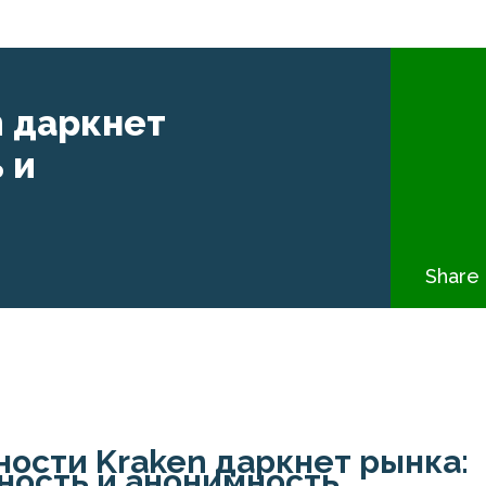
 даркнет
 и
Share 
ости Kraken даркнет рынка:
ность и анонимность