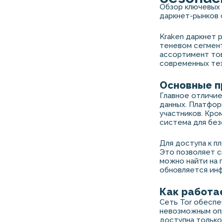
Обзор ключевых 
даркнет-рынков 
Kraken даркнет 
теневом сегмент
ассортимент тов
современных те
Основные п
Главное отличие
данных. Платфор
участников. Кро
система для без
Для доступа к п
Это позволяет с
можно найти на 
обновляется инф
Как работае
Сеть Tor обеспе
невозможным опр
доступна только